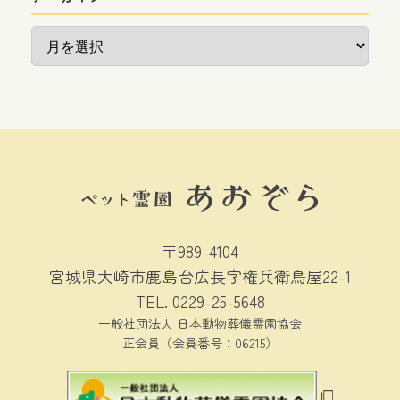
ア
ー
カ
イ
ブ
〒989-4104
宮城県大崎市鹿島台広長字権兵衛鳥屋22-1
TEL.
0229-25-5648
一般社団法人 日本動物葬儀霊園協会
正会員（会員番号：06215）