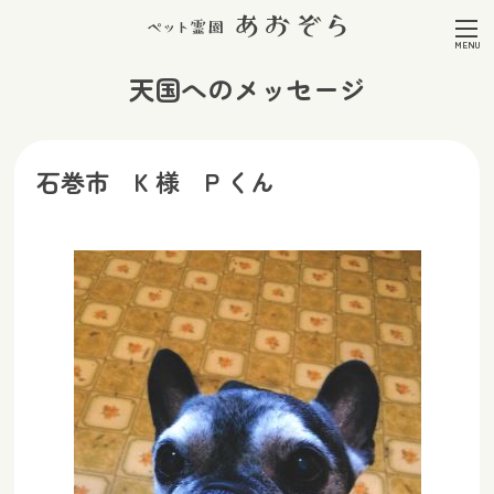
天国へのメッセージ
石巻市 K 様 P くん