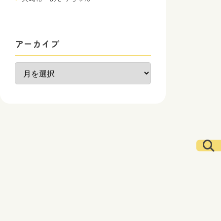
アーカイブ
ア
ー
カ
イ
ブ