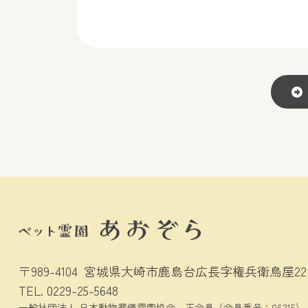
〒989-4104
宮城県大崎市鹿島台広長字権兵衛鳥屋22-
TEL.
0229-25-5648
一般社団法人 日本動物葬儀霊園協会
正会員（会員番号：06215）