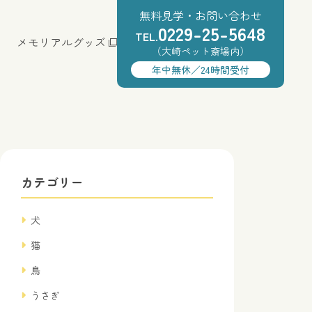
無料見学・お問い合わせ
0229-25-5648
TEL.
メモリアルグッズ
（大崎ペット斎場内）
年中無休／24時間受付
カテゴリー
犬
猫
鳥
うさぎ