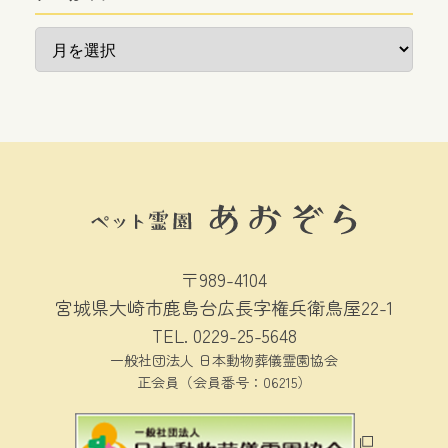
ア
ー
カ
イ
ブ
〒989-4104
宮城県大崎市鹿島台広長字権兵衛鳥屋22-1
TEL.
0229-25-5648
一般社団法人 日本動物葬儀霊園協会
正会員（会員番号：06215）