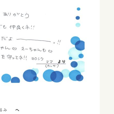
くるみ
へ