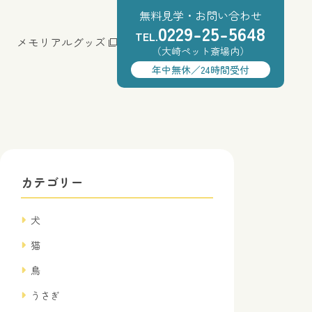
無料見学・お問い合わせ
0229-25-5648
TEL.
メモリアルグッズ
（大崎ペット斎場内）
年中無休／24時間受付
カテゴリー
犬
猫
鳥
うさぎ