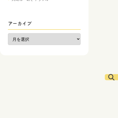
アーカイブ
ア
ー
カ
イ
ブ