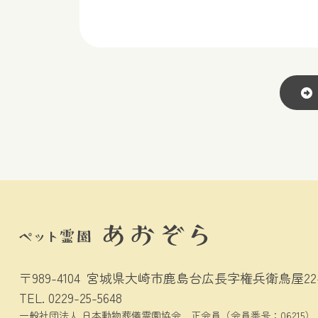
〒989-4104
宮城県大崎市鹿島台広長字権兵衛鳥屋22-
TEL.
0229-25-5648
一般社団法人 日本動物葬儀霊園協会
正会員（会員番号：06215）