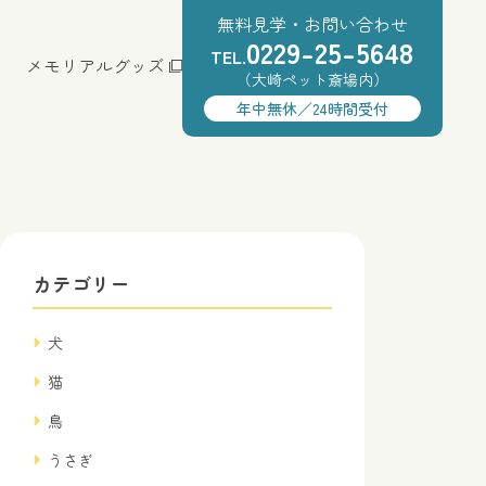
無料見学・お問い合わせ
0229-25-5648
TEL.
メモリアルグッズ
（大崎ペット斎場内）
年中無休／24時間受付
カテゴリー
犬
猫
鳥
うさぎ