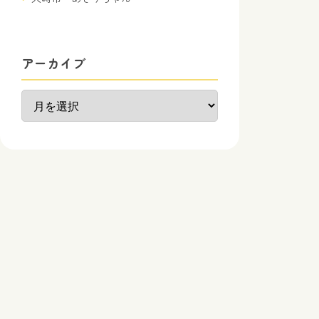
アーカイブ
ア
ー
カ
イ
ブ