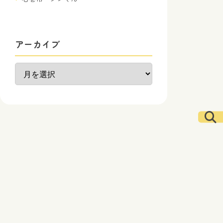
アーカイブ
ア
ー
カ
イ
ブ