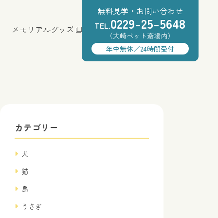
無料見学・お問い合わせ
0229-25-5648
TEL.
メモリアルグッズ
（大崎ペット斎場内）
年中無休／24時間受付
カテゴリー
犬
猫
鳥
うさぎ