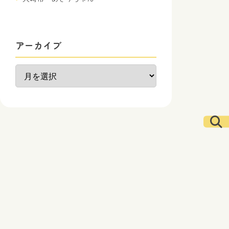
アーカイブ
ア
ー
カ
イ
ブ