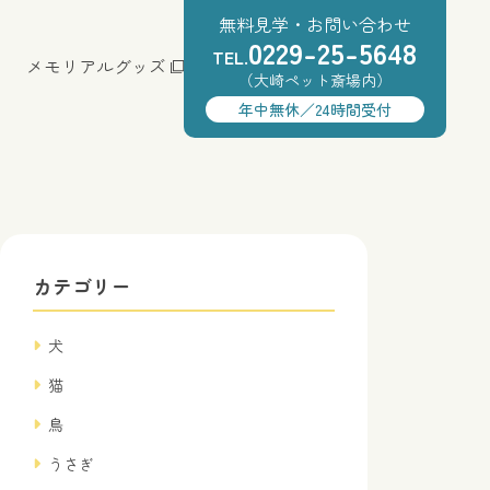
無料見学・お問い合わせ
0229-25-5648
TEL.
メモリアルグッズ
（大崎ペット斎場内）
年中無休／24時間受付
カテゴリー
犬
猫
鳥
うさぎ