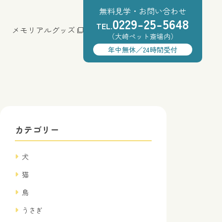
無料見学・お問い合わせ
0229-25-5648
TEL.
メモリアルグッズ
（大崎ペット斎場内）
年中無休／24時間受付
カテゴリー
犬
猫
鳥
うさぎ