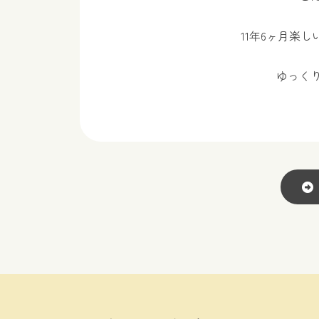
11年6ヶ月楽
ゆっく