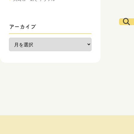
アーカイブ
ア
ー
カ
イ
ブ