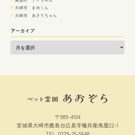
大崎市 まめくん
大崎市 あさりちゃん
アーカイブ
ア
ー
カ
イ
ブ
〒989-4104
宮城県大崎市鹿島台広長字権兵衛鳥屋22-1
TEL.
0229-25-5648